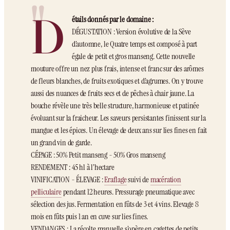
D
étails donnés par le domaine :
DÉGUSTATION : Version évolutive de la Sève
d’automne, le Quatre temps est composé à part
égale de petit et gros manseng. Cette nouvelle
mouture offre un nez plus frais, intense et franc sur des arômes
de fleurs blanches, de fruits exotiques et d’agrumes. On y trouve
aussi des nuances de fruits secs et de pêches à chair jaune. La
bouche révèle une très belle structure, harmonieuse et patinée
évoluant sur la fraicheur. Les saveurs persistantes finissent sur la
mangue et les épices. Un élevage de deux ans sur lies fines en fait
un grand vin de garde.
CÉPAGE : 50% Petit manseng - 50% Gros manseng
RENDEMENT : 45 hl à l’hectare
VINIFICATION - ÉLEVAGE :
Eraflage
suivi de
macération
pelliculaire
pendant 12 heures. Pressurage pneumatique avec
sélection des jus. Fermentation en fûts de 3 et 4 vins. Elevage 8
mois en fûts puis 1 an en cuve sur lies fines.
VENDANGES : La récolte manuelle s’opère en cagettes de petits