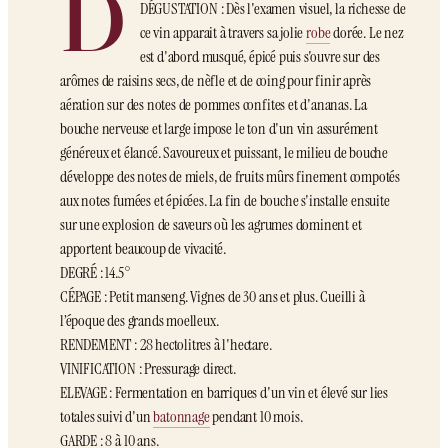
D
DÉGUSTATION : Dès l'examen visuel, la richesse de
ce vin apparait à travers sa jolie
robe
dorée. Le nez
est d'abord musqué, épicé puis s'ouvre sur des
arômes de raisins secs, de nèfle et de coing pour finir après
aération sur des notes de pommes confites et d'ananas. La
bouche nerveuse et large impose le ton d'un vin assurément
généreux et élancé. Savoureux et puissant, le milieu de bouche
développe des notes de miels, de fruits mûrs finement compotés
aux notes fumées et épicées. La fin de bouche s'installe ensuite
sur une explosion de saveurs où les agrumes dominent et
apportent beaucoup de vivacité.
DEGRÉ : 14.5°
CÉPAGE : Petit manseng. Vignes de 30 ans et plus. Cueilli à
l’époque des grands moelleux.
RENDEMENT : 28 hectolitres à l'hectare.
VINIFICATION : Pressurage direct.
ELEVAGE : Fermentation en barriques d'un vin et élevé sur lies
totales suivi d'un
batonnage
pendant 10 mois.
GARDE : 8 à 10 ans.