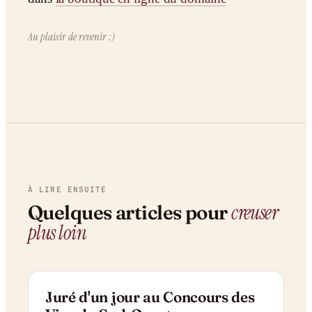
Au plaisir de revenir :)
À LIRE ENSUITE
creuser
Quelques articles pour
plus loin
RÉCIT
Juré d'un jour au Concours des