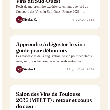
Vins du Sud-Ouest
Récit de ma première expérience en tant que juré au
Concours des Vins du Sud-Ouest France 2026 :
protocole de dégustation, vins dégustés (Gaillac,
Nicolas C.
NC
4 avril 2026
Bergerac, Comté Tolosan), et regard honnête sur ce que
valent vraiment ces médailles.
GUIDE
Apprendre à déguster le vin :
guide pour débutants
Les étapes clés de la dégustation de vin pour débutants :
robe, nez, bouche, arômes et accords mets-vins
expliqués simplement.
Nicolas C.
NC
12 juillet 2024
VISITE
Salon des Vins de Toulouse
2025 (MEETT) : retour et coups
de cœur