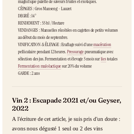
magnifique palette de saveurs fruités et exotiques.
CÉPAGES : Gros Manseng - Lauzet
DEGRÉ : 14°
RENDEMENT : 55 hl / Hectare
VENDANGES : Manuelles récoltées en cagettes de petits volumes
au début du mois de septembre.
VINIFICATION & ÉLEVAGE : Eraflage suivi d’une
macération
pelliculaire pendant 12 heures.
Pressurage
pneumatique avec
sélection des jus. Fermentation et élevage 5 mois sur
lies
totales
Fermentation malolactique
sur 20% du volume
GARDE : 2 ans
Vin 2 : Escapade 2021 et/ou Geyser,
2022
A l'écriture de cet article, je suis pris d'un doute :
avons nous dégusté 1 seul ou 2 des vins