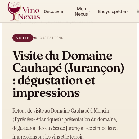
Mon
Découvrir
Encyclopédie
É
Nexus
VINO NEXUS
/
LE JOURNAL
/
DÉGUSTATIONS
DÉGUSTATIONS
VISITE
Visite du Domaine
Cauhapé (Jurançon)
: dégustation et
impressions
Retour de visite au Domaine Cauhapé à Monein
(Pyrénées-Atlantiques) : présentation du domaine,
dégustation des cuvées de Jurançon sec et moelleux,
impressions sur les vins et le terroir.