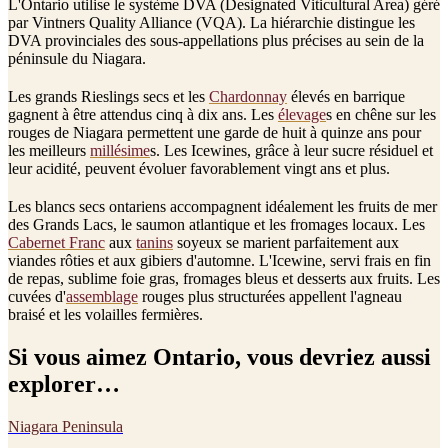
L'Ontario utilise le système DVA (Designated Viticultural Area) géré
par Vintners Quality Alliance (VQA). La hiérarchie distingue les
DVA provinciales des sous-appellations plus précises au sein de la
péninsule du Niagara.
Les grands Rieslings secs et les
Chardonnay
élevés en barrique
gagnent à être attendus cinq à dix ans. Les
élevage
s en chêne sur les
rouges de Niagara permettent une garde de huit à quinze ans pour
les meilleurs
millésime
s. Les Icewines, grâce à leur sucre résiduel et
leur acidité, peuvent évoluer favorablement vingt ans et plus.
Les blancs secs ontariens accompagnent idéalement les fruits de mer
des Grands Lacs, le saumon atlantique et les fromages locaux. Les
Cabernet Franc
aux
tanins
soyeux se marient parfaitement aux
viandes rôties et aux gibiers d'automne. L'Icewine, servi frais en fin
de repas, sublime foie gras, fromages bleus et desserts aux fruits. Les
cuvées d'
assemblage
rouges plus structurées appellent l'agneau
braisé et les volailles fermières.
Si vous aimez
Ontario
, vous devriez aussi
explorer…
Niagara Peninsula