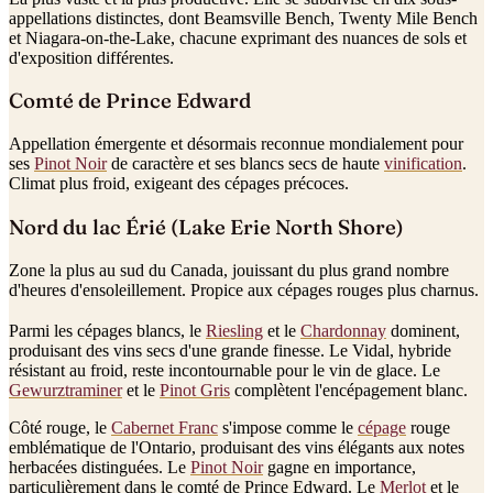
appellations distinctes, dont Beamsville Bench, Twenty Mile Bench
et Niagara-on-the-Lake, chacune exprimant des nuances de sols et
d'exposition différentes.
Comté de Prince Edward
Appellation émergente et désormais reconnue mondialement pour
ses
Pinot Noir
de caractère et ses blancs secs de haute
vinification
.
Climat plus froid, exigeant des cépages précoces.
Nord du lac Érié (Lake Erie North Shore)
Zone la plus au sud du Canada, jouissant du plus grand nombre
d'heures d'ensoleillement. Propice aux cépages rouges plus charnus.
Parmi les cépages blancs, le
Riesling
et le
Chardonnay
dominent,
produisant des vins secs d'une grande finesse. Le Vidal, hybride
résistant au froid, reste incontournable pour le vin de glace. Le
Gewurztraminer
et le
Pinot Gris
complètent l'encépagement blanc.
Côté rouge, le
Cabernet Franc
s'impose comme le
cépage
rouge
emblématique de l'Ontario, produisant des vins élégants aux notes
herbacées distinguées. Le
Pinot Noir
gagne en importance,
particulièrement dans le comté de Prince Edward. Le
Merlot
et le