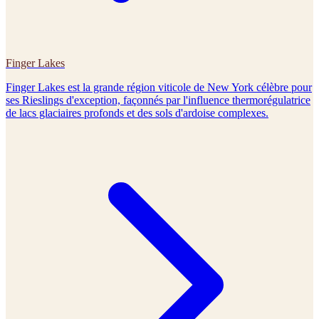
Finger Lakes
Finger Lakes est la grande région viticole de New York célèbre pour
ses Rieslings d'exception, façonnés par l'influence thermorégulatrice
de lacs glaciaires profonds et des sols d'ardoise complexes.