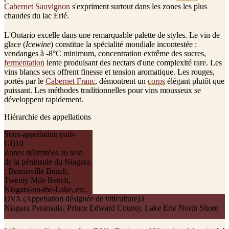
Cabernet Sauvignon
s'expriment surtout dans les zones les plus
chaudes du lac Érié.
L'Ontario excelle dans une remarquable palette de styles. Le vin de
glace (
Icewine
) constitue la spécialité mondiale incontestée :
vendanges à -8°C minimum, concentration extrême des sucres,
fermentation
lente produisant des nectars d'une complexité rare. Les
vins blancs secs offrent finesse et tension aromatique. Les rouges,
portés par le
Cabernet Franc
, démontrent un
corps
élégant plutôt que
puissant. Les méthodes traditionnelles pour vins mousseux se
développent rapidement.
Hiérarchie des appellations
Sous-appellation (sub-
GI)
10
Zones délimitées au sein
de la péninsule du Niagara
: Beamsville Bench,
Twenty Mile Bench,
Niagara-on-the-Lake, etc.
DVA (Appellation désignée de viticulture)
3
Niagara Peninsula, Prince Edward County, Lake Erie North Shore