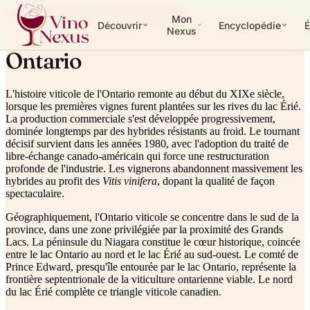
ENCYCLOPÉDIE ·
RÉGION VITICOLE
Mon
Découvrir
Encyclopédie
É
Nexus
Ontario
L'histoire viticole de l'Ontario remonte au début du XIXe siècle,
lorsque les premières vignes furent plantées sur les rives du lac Érié.
La production commerciale s'est développée progressivement,
dominée longtemps par des hybrides résistants au froid. Le tournant
décisif survient dans les années 1980, avec l'adoption du traité de
libre-échange canado-américain qui force une restructuration
profonde de l'industrie. Les vignerons abandonnent massivement les
hybrides au profit des
Vitis vinifera
, dopant la qualité de façon
spectaculaire.
Géographiquement, l'Ontario viticole se concentre dans le sud de la
province, dans une zone privilégiée par la proximité des Grands
Lacs. La péninsule du Niagara constitue le cœur historique, coincée
entre le lac Ontario au nord et le lac Érié au sud-ouest. Le comté de
Prince Edward, presqu'île entourée par le lac Ontario, représente la
frontière septentrionale de la viticulture ontarienne viable. Le nord
du lac Érié complète ce triangle viticole canadien.