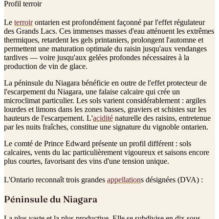
Profil terroir
Le
terroir
ontarien est profondément façonné par l'effet régulateur
des Grands Lacs. Ces immenses masses d'eau atténuent les extrêmes
thermiques, retardent les gels printaniers, prolongent l'automne et
permettent une maturation optimale du raisin jusqu'aux vendanges
tardives — voire jusqu'aux gelées profondes nécessaires à la
production de vin de glace.
La péninsule du Niagara bénéficie en outre de l'effet protecteur de
l'escarpement du Niagara, une falaise calcaire qui crée un
microclimat particulier. Les sols varient considérablement : argiles
lourdes et limons dans les zones basses, graviers et schistes sur les
hauteurs de l'escarpement. L'
acidité
naturelle des raisins, entretenue
par les nuits fraîches, constitue une signature du vignoble ontarien.
Le comté de Prince Edward présente un profil différent : sols
calcaires, vents du lac particulièrement vigoureux et saisons encore
plus courtes, favorisant des vins d'une tension unique.
L'Ontario reconnaît trois grandes
appellation
s désignées (DVA) :
Péninsule du Niagara
La plus vaste et la plus productive. Elle se subdivise en dix sous-