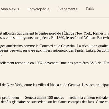
Mon Nexus
Encyclopédie
Événements
Tarifs
et allongés qui cisèlent le centre-nord de l'État de New York, formés il y
ses et des immigrants européens. En 1860, le révérend William Bostwic
pages américains comme le Concord et le Catawba. La révolution qualita
éens peuvent survivre aux hivers rigoureux des Finger Lakes. Sa doma
e.
ciellement reconnue en 1982, devenant l'une des premières AVA de l'Ét
d de New York, entre les villes d'Ithaca et de Geneva. Les lacs princip
la profondeur — Seneca atteint 188 mètres — retient la chaleur estivale 
s et dépôts glaciaires se succèdent sur les flancs escarpés des lacs. Cet