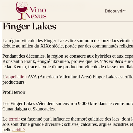
ENCYCLOPÉDIE ·
APPELLATION
AVA
Découvrir
Finger Lakes
La région viticole des Finger Lakes tire son nom des onze lacs étroits 
débute au milieu du XIXe siècle, portée par des communautés religieu
Pendant des décennies, la région se consacre aux hybrides et aux cé
Konstantin Frank, émigré ukrainien, prouve que les
Vitis vinifera
europ
le lac Keuka, trace la voie d'une production viticole de classe mondial
L'
appellation
AVA (American Viticultural Area) Finger Lakes est offi
producteurs.
Profil terroir
Les Finger Lakes s'étendent sur environ 9 000 km² dans le centre-nor
Canandaigua et Skaneateles.
Le
terroir
est façonné par l'influence thermorégulatrice des lacs, dont 
sols sont d'une grande diversité : schistes, calcaires, argiles lacustre
belle
acidité
.