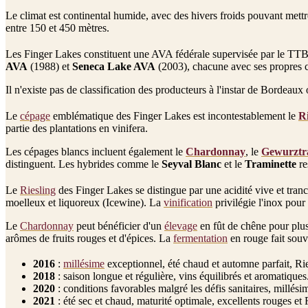
Le climat est continental humide, avec des hivers froids pouvant mettre
entre 150 et 450 mètres.
Les Finger Lakes constituent une AVA fédérale supervisée par le TTB
AVA
(1988) et
Seneca Lake AVA
(2003), chacune avec ses propres c
Il n'existe pas de classification des producteurs à l'instar de Borde
Le
cépage
emblématique des Finger Lakes est incontestablement le
Ri
partie des plantations en vinifera.
Les cépages blancs incluent également le
Chardonnay
, le
Gewurztr
distinguent. Les hybrides comme le
Seyval Blanc
et le
Traminette
re
Le
Riesling
des Finger Lakes se distingue par une acidité vive et tranc
moelleux et liquoreux (Icewine). La
vinification
privilégie l'inox pour
Le
Chardonnay
peut bénéficier d'un
élevage
en fût de chêne pour plu
arômes de fruits rouges et d'épices. La
fermentation
en rouge fait sou
2016
:
millésime
exceptionnel, été chaud et automne parfait, Ri
2018
: saison longue et régulière, vins équilibrés et aromatiques
2020
: conditions favorables malgré les défis sanitaires, millési
2021
: été sec et chaud, maturité optimale, excellents rouges et 