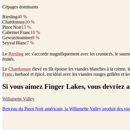
Cépages dominants
Riesling
40
%
Chardonnay
20
%
Pinot Noir
15
%
Cabernet Franc
10
%
Gewurztraminer
8
%
Seyval Blanc
7
%
Le
Riesling
sec s'accorde magnifiquement avec les crustacés, le saumo
fruités.
Le
Chardonnay
élevé en fût épouse les viandes blanches à la crème, le
Franc
, herbacé et épicé, est idéal avec les viandes rouges grillées et les 
Si vous aimez
Finger Lakes
, vous devriez 
Willamette Valley
Berceau du Pinot Noir américain, la Willamette Valley produit des vi