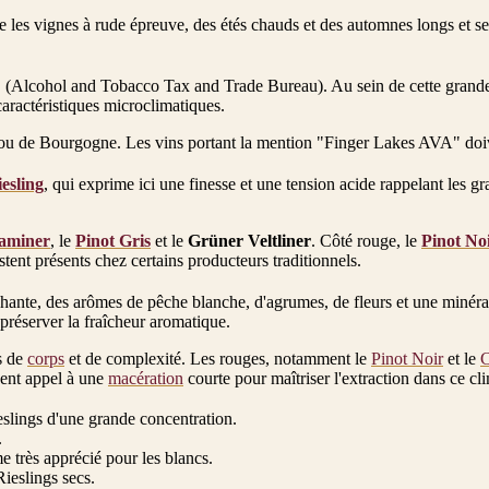
 les vignes à rude épreuve, des étés chauds et des automnes longs et sec
 (Alcohol and Tobacco Tax and Trade Bureau). Au sein de cette grande
aractéristiques microclimatiques.
aux ou de Bourgogne. Les vins portant la mention "Finger Lakes AVA" doi
esling
, qui exprime ici une finesse et une tension acide rappelant les g
aminer
, le
Pinot Gris
et le
Grüner Veltliner
. Côté rouge, le
Pinot No
stent présents chez certains producteurs traditionnels.
hante, des arômes de pêche blanche, d'agrumes, de fleurs et une minéralit
 préserver la fraîcheur aromatique.
s de
corps
et de complexité. Les rouges, notamment le
Pinot Noir
et le
C
vent appel à une
macération
courte pour maîtriser l'extraction dans ce cli
eslings d'une grande concentration.
.
me très apprécié pour les blancs.
Rieslings secs.