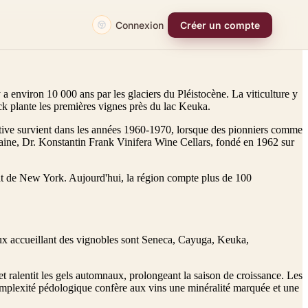
Connexion
Créer un compte
 a environ 10 000 ans par les glaciers du Pléistocène. La viticulture y
k plante les premières vignes près du lac Keuka.
tive survient dans les années 1960-1970, lorsque des pionniers comme
ine, Dr. Konstantin Frank Vinifera Wine Cellars, fondé en 1962 sur
at de New York. Aujourd'hui, la région compte plus de 100
aux accueillant des vignobles sont Seneca, Cayuga, Keuka,
et ralentit les gels automnaux, prolongeant la saison de croissance. Les
te complexité pédologique confère aux vins une minéralité marquée et une