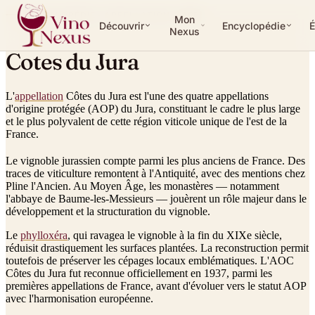
ENCYCLOPÉDIE ·
APPELLATION
AOP
Mon
Découvrir
Encyclopédie
É
Nexus
Cotes du Jura
L'
appellation
Côtes du Jura est l'une des quatre appellations
d'origine protégée (AOP) du Jura, constituant le cadre le plus large
et le plus polyvalent de cette région viticole unique de l'est de la
France.
Le vignoble jurassien compte parmi les plus anciens de France. Des
traces de viticulture remontent à l'Antiquité, avec des mentions chez
Pline l'Ancien. Au Moyen Âge, les monastères — notamment
l'abbaye de Baume-les-Messieurs — jouèrent un rôle majeur dans le
développement et la structuration du vignoble.
Le
phylloxéra
, qui ravagea le vignoble à la fin du XIXe siècle,
réduisit drastiquement les surfaces plantées. La reconstruction permit
toutefois de préserver les cépages locaux emblématiques. L'AOC
Côtes du Jura fut reconnue officiellement en 1937, parmi les
premières appellations de France, avant d'évoluer vers le statut AOP
avec l'harmonisation européenne.