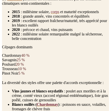
climatiques semi-continentales :
2015
: millésime solaire,
corps
et maturité exceptionnels
2018
: grande année, vins concentrés et équilibrés
2019
: excellent rapport fraîcheur/maturité, très apprécié pour
les blancs ouillés
2020
: précoce et chaud, vins puissants
2022
: millésime solaire remarquable malgré la sécheresse,
belle concentration
Cépages dominants
Chardonnay
40
%
Savagnin
25
%
Poulsard
20
%
Trousseau
10
%
Pinot Noir
5
%
La diversité des styles offre une palette d'accords exceptionnelle :
Vins jaunes et blancs oxydatifs
: poulet aux morilles et à la
crème, comté vieux (accord régional emblématique), foie gras
poêlé, cuisses de grenouilles
Blancs ouillés (
Chardonnay
)
: poissons en sauce, volailles,
fromages de chèvre frais