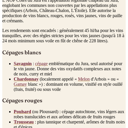
L'AOP Côtes du Jura est l'appellation régionale chapeau du Jura,
englobant les communes non couvertes par les appellations plus
spécifiques (Arbois, Château-Chalon, L'Étoile). Elle autorise la
production de vins blancs, rouges, rosés, vins jaunes, vins de paille
et crémants.
Les rendements sont encadrés : généralement 45 hl/ha pour les vins
tranquilles, avec des règles strictes pour les vins jaunes (jusqu'à 18 à
24 mois minimum sous voile en fût de chêne de 228 litres).
Cépages blancs
Savagnin
:
cépage
emblématique du Jura, seul autorisé pour
le vin jaune. Donne des vins oxydatifs complexes aux notes
de noix, curry et miel
Chardonnay
(localement appelé «
Melon
d'Arbois » ou «
Gamay
blanc ») : dominant en volume, vinifié en style ouillé
(frais, fruité) ou sous voile
Cépages rouges
Poulsard
(ou Ploussard) : cépage autochtone, vins légers aux
robes translucides et aux arômes délicats de fruits rouges
Trousseau
: plus tannique et charpenté, arômes de fruits noirs
et d'épices