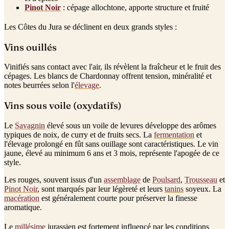
Pinot Noir
: cépage allochtone, apporte structure et fruité
Les Côtes du Jura se déclinent en deux grands styles :
Vins ouillés
Vinifiés sans contact avec l'air, ils révèlent la fraîcheur et le fruit des
cépages. Les blancs de Chardonnay offrent tension, minéralité et
notes beurrées selon l'
élevage
.
Vins sous voile (oxydatifs)
Le
Savagnin
élevé sous un voile de levures développe des arômes
typiques de noix, de curry et de fruits secs. La
fermentation
et
l'élevage prolongé en fût sans ouillage sont caractéristiques. Le vin
jaune, élevé au minimum 6 ans et 3 mois, représente l'apogée de ce
style.
Les rouges, souvent issus d'un
assemblage
de
Poulsard
,
Trousseau
et
Pinot Noir
, sont marqués par leur légèreté et leurs
tanins
soyeux. La
macération
est généralement courte pour préserver la finesse
aromatique.
Le
millésime
jurassien est fortement influencé par les conditions