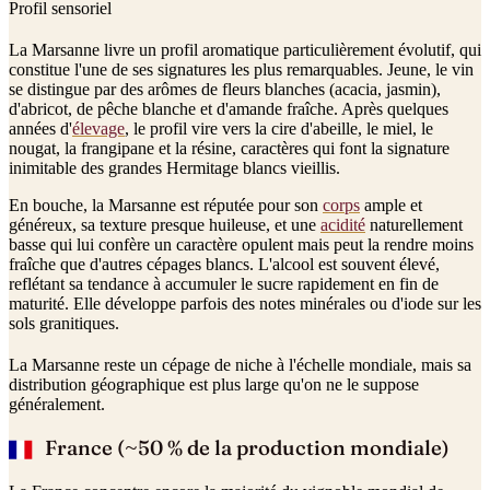
Profil sensoriel
La Marsanne livre un profil aromatique particulièrement évolutif, qui
constitue l'une de ses signatures les plus remarquables. Jeune, le vin
se distingue par des arômes de fleurs blanches (acacia, jasmin),
d'abricot, de pêche blanche et d'amande fraîche. Après quelques
années d'
élevage
, le profil vire vers la cire d'abeille, le miel, le
nougat, la frangipane et la résine, caractères qui font la signature
inimitable des grandes Hermitage blancs vieillis.
En bouche, la Marsanne est réputée pour son
corps
ample et
généreux, sa texture presque huileuse, et une
acidité
naturellement
basse qui lui confère un caractère opulent mais peut la rendre moins
fraîche que d'autres cépages blancs. L'alcool est souvent élevé,
reflétant sa tendance à accumuler le sucre rapidement en fin de
maturité. Elle développe parfois des notes minérales ou d'iode sur les
sols granitiques.
La Marsanne reste un cépage de niche à l'échelle mondiale, mais sa
distribution géographique est plus large qu'on ne le suppose
généralement.
France (~50 % de la production mondiale)