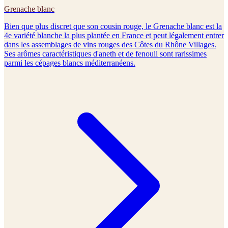
Grenache blanc
Bien que plus discret que son cousin rouge, le Grenache blanc est la
4e variété blanche la plus plantée en France et peut légalement entrer
dans les assemblages de vins rouges des Côtes du Rhône Villages.
Ses arômes caractéristiques d'aneth et de fenouil sont rarissimes
parmi les cépages blancs méditerranéens.