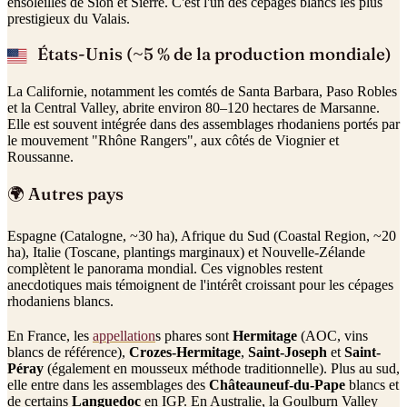
ensoleillés de Sion et Sierre. C'est l'un des cépages blancs les plus
prestigieux du Valais.
États-Unis (~5 % de la production mondiale)
La Californie, notamment les comtés de Santa Barbara, Paso Robles
et la Central Valley, abrite environ 80–120 hectares de Marsanne.
Elle est souvent intégrée dans des assemblages rhodaniens portés par
le mouvement "Rhône Rangers", aux côtés de Viognier et
Roussanne.
🌍 Autres pays
Espagne (Catalogne, ~30 ha), Afrique du Sud (Coastal Region, ~20
ha), Italie (Toscane, plantings marginaux) et Nouvelle-Zélande
complètent le panorama mondial. Ces vignobles restent
anecdotiques mais témoignent de l'intérêt croissant pour les cépages
rhodaniens blancs.
En France, les
appellation
s phares sont
Hermitage
(AOC, vins
blancs de référence),
Crozes-Hermitage
,
Saint-Joseph
et
Saint-
Péray
(également en mousseux méthode traditionnelle). Plus au sud,
elle entre dans les assemblages des
Châteauneuf-du-Pape
blancs et
de certains
Languedoc
en IGP. En Australie, la Goulburn Valley