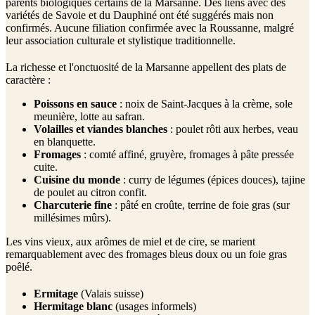
parents biologiques certains de la Marsanne. Des liens avec des
variétés de Savoie et du Dauphiné ont été suggérés mais non
confirmés. Aucune filiation confirmée avec la Roussanne, malgré
leur association culturale et stylistique traditionnelle.
La richesse et l'onctuosité de la Marsanne appellent des plats de
caractère :
Poissons en sauce
: noix de Saint-Jacques à la crème, sole
meunière, lotte au safran.
Volailles et viandes blanches
: poulet rôti aux herbes, veau
en blanquette.
Fromages
: comté affiné, gruyère, fromages à pâte pressée
cuite.
Cuisine du monde
: curry de légumes (épices douces), tajine
de poulet au citron confit.
Charcuterie fine
: pâté en croûte, terrine de foie gras (sur
millésimes mûrs).
Les vins vieux, aux arômes de miel et de cire, se marient
remarquablement avec des fromages bleus doux ou un foie gras
poêlé.
Ermitage
(Valais suisse)
Hermitage blanc
(usages informels)