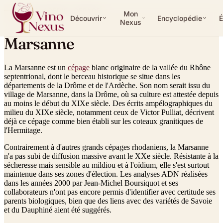
ENCYCLOPÉDIE · CÉPAGE
Mon
Découvrir
Encyclopédie
É
Nexus
Marsanne
La Marsanne est un
cépage
blanc originaire de la vallée du Rhône
septentrional, dont le berceau historique se situe dans les
départements de la Drôme et de l'Ardèche. Son nom serait issu du
village de Marsanne, dans la Drôme, où sa culture est attestée depuis
au moins le début du XIXe siècle. Des écrits ampélographiques du
milieu du XIXe siècle, notamment ceux de Victor Pulliat, décrivent
déjà ce cépage comme bien établi sur les coteaux granitiques de
l'Hermitage.
Contrairement à d'autres grands cépages rhodaniens, la Marsanne
n'a pas subi de diffusion massive avant le XXe siècle. Résistante à la
sécheresse mais sensible au mildiou et à l'oïdium, elle s'est surtout
maintenue dans ses zones d'élection. Les analyses ADN réalisées
dans les années 2000 par Jean-Michel Boursiquot et ses
collaborateurs n'ont pas encore permis d'identifier avec certitude ses
parents biologiques, bien que des liens avec des variétés de Savoie
et du Dauphiné aient été suggérés.