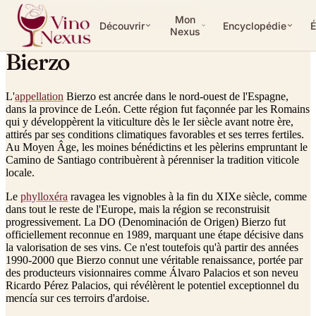
ENCYCLOPÉDIE ·
APPELLATION
DO
Mon
Découvrir
Encyclopédie
É
Nexus
Bierzo
L'
appellation
Bierzo est ancrée dans le nord-ouest de l'Espagne,
dans la province de León. Cette région fut façonnée par les Romains
qui y développèrent la viticulture dès le Ier siècle avant notre ère,
attirés par ses conditions climatiques favorables et ses terres fertiles.
Au Moyen Âge, les moines bénédictins et les pèlerins empruntant le
Camino de Santiago contribuèrent à pérenniser la tradition viticole
locale.
Le
phylloxéra
ravagea les vignobles à la fin du XIXe siècle, comme
dans tout le reste de l'Europe, mais la région se reconstruisit
progressivement. La DO (Denominación de Origen) Bierzo fut
officiellement reconnue en 1989, marquant une étape décisive dans
la valorisation de ses vins. Ce n'est toutefois qu'à partir des années
1990-2000 que Bierzo connut une véritable renaissance, portée par
des producteurs visionnaires comme Álvaro Palacios et son neveu
Ricardo Pérez Palacios, qui révélèrent le potentiel exceptionnel du
mencía sur ces terroirs d'ardoise.