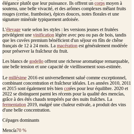
élégance plutôt que leur puissance. Ils offrent un
corps
moyen à
soutenu, une belle vivacité, et des arômes complexes mêlant fruits
rouges (cerise, framboise), épices douces, notes florales et une
signature minérale typiquement ardoisée.
L'
élevage
varie selon les styles : les versions jeunes et fruitées
privilégient une
vinification
légère avec peu ou pas de bois, tandis
que les cuvées premium bénéficient d'un séjour en fûts de chêne
français de 12 à 24 mois. La
macération
est généralement modérée
pour préserver la fraîcheur du fruit.
Les blancs de
godello
offrent une richesse aromatique remarquable,
une belle tension et une capacité de vieillissement sous-estimée.
Le
millésime
2016 est universellement salué comme exceptionnel,
combinant concentration et fraîcheur idéales. Les années 2010, 2011
et 2015 sont également très bien
cot
ées pour leur équilibre. 2020 et
2022 se distinguent parmi les récents pour la qualité des mencías,
grâce à des étés chauds tempérés par des nuits fraîches. La
fermentation
2019, malgré une chaleur estivale, a produit des vins
d'une belle concentration.
Cépages dominants
Mencía
70
%