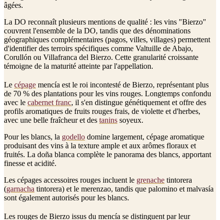
âgées.
La DO reconnaît plusieurs mentions de qualité : les vins "Bierzo"
couvrent l'ensemble de la DO, tandis que des dénominations
géographiques complémentaires (pagos, villes, villages) permettent
d'identifier des terroirs spécifiques comme Valtuille de Abajo,
Corullón ou Villafranca del Bierzo. Cette granularité croissante
témoigne de la maturité atteinte par l'appellation.
Le
cépage
mencía est le roi incontesté de Bierzo, représentant plus
de 70 % des plantations pour les vins rouges. Longtemps confondu
avec le
cabernet franc
, il s'en distingue génétiquement et offre des
profils aromatiques de fruits rouges frais, de violette et d'herbes,
avec une belle fraîcheur et des
tanins
soyeux.
Pour les blancs, la
godello
domine largement, cépage aromatique
produisant des vins à la texture ample et aux arômes floraux et
fruités. La doña blanca complète le panorama des blancs, apportant
finesse et acidité.
Les cépages accessoires rouges incluent le
grenache
tintorera
(
garnacha
tintorera) et le merenzao, tandis que palomino et malvasía
sont également autorisés pour les blancs.
Les rouges de Bierzo issus du mencía se distinguent par leur