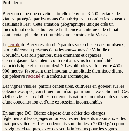
Profil terroir
Bierzo occupe une cuvette naturelle d'environ 3 500 hectares de
vignes, protégée par les monts Cantabriques au nord et les plateaux
castillans à l'est. Cette situation géographique unique crée un
microclimat de transition entre l'influence atlantique et le climat
continental, plus doux et humide que le reste de la Meseta.
Le
terroir
de Bierzo est dominé par des sols schisteux et ardoiseux,
particulièrement présents dans les sous-zones de Valtuille et
Corullón. Ces sols pauvres, bien drainants et capables
d'emmagasiner la chaleur, confèrent aux vins leur minéralité
caractéristique et leur complexité. Les altitudes varient entre 450 et
900 mètres, favorisant une importante amplitude thermique diurne
qui préserve l'
acidité
et la fraîcheur aromatique.
Les vignes vieilles, parfois centenaires, cultivées en gobelet sur les
coteaux escarpés, constituent un trésor patrimonial exceptionnel. Ces
vieilles vignes aux faibles rendements naturels produisent des raisins
d'une concentration et d'une expression incomparables.
En tant que DO, Bierzo dispose d'un cahier des charges
réglementant les cépages autorisés, les rendements maximaux et les
pratiques viticoles. Les rendements sont limités à 7 000 kg/ha pour
les vignes classiques, avec des seuils inférieurs pour les vignes