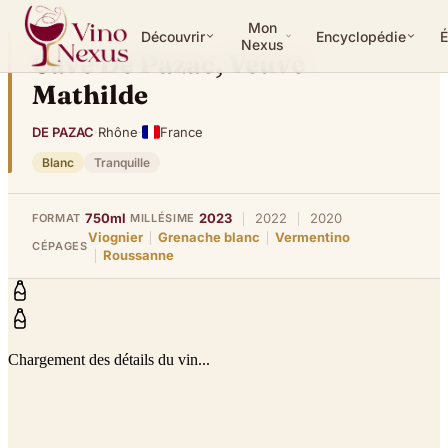
Mon
Découvrir
Encyclopédie
É
Nexus
Cave De Pazac, Veuve
Mathilde
DE PAZAC
·
Rhône
·
France
Blanc
Tranquille
|
|
750ml
2023
2022
2020
FORMAT
MILLÉSIME
|
|
Viognier
Grenache blanc
Vermentino
CÉPAGES
|
Roussanne
Chargement des détails du vin...