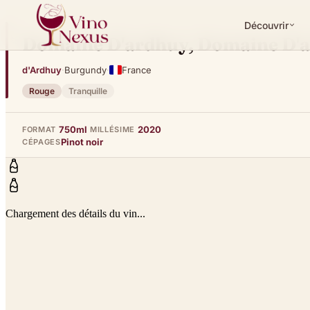
Découvrir
Domaine D'ardhuy, Domaine D'a
d'Ardhuy
·
Burgundy
·
France
Rouge
Tranquille
750ml
2020
FORMAT
MILLÉSIME
Pinot noir
CÉPAGES
Chargement des détails du vin...