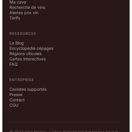
Ma cave
Recherche de vins
Alertes prix vin
Tarifs
RESSOURCES
Le Blog
Encyclopédie cépages
Régions viticoles
Cartes interactives
FAQ
ENTREPRISE
Cavistes supportés
Presse
Contact
CGU
© 2024 Vino Nexus · L'abus d'alcool est dangereux pour la