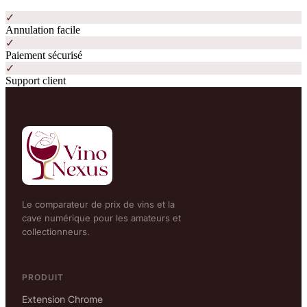
✓
Annulation facile
✓
Paiement sécurisé
✓
Support client
Le comparateur de prix de vins et la
cave numérique pour les amateurs et
collectionneurs.
PRODUIT
Extension Chrome