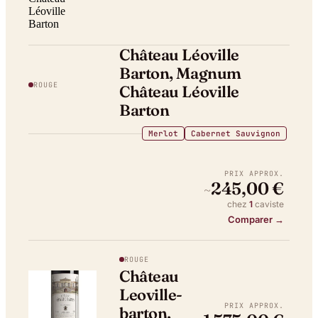
Château Léoville
Barton, Magnum
ROUGE
Château Léoville
Barton
Merlot
Cabernet Sauvignon
PRIX APPROX.
245,00 €
~
chez
1
caviste
Comparer →
ROUGE
Château
Leoville-
PRIX APPROX.
barton,