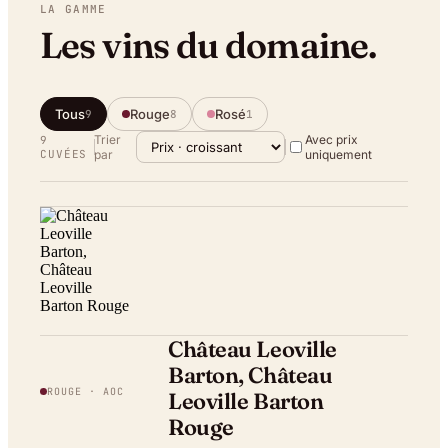
LA GAMME
Les vins du domaine.
Tous
Rouge
Rosé
9
8
1
Trier
Avec prix
9
CUVÉE
S
par
uniquement
Château Leoville
Barton, Château
ROUGE
· AOC
Leoville Barton
Rouge