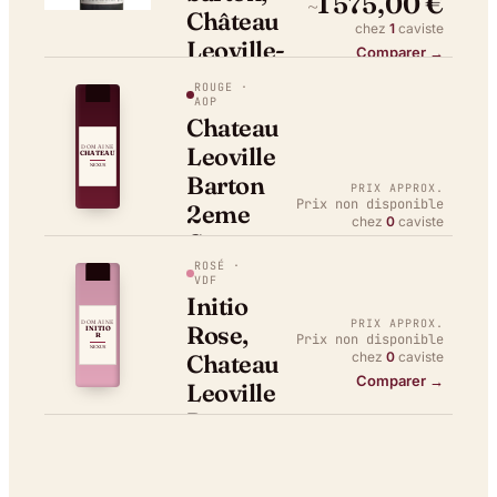
1 575,00 €
~
Château
chez
1
caviste
Leoville-
Comparer →
Barton
ROUGE
·
Rouge
AOP
Chateau
Leoville
DOMAINE
CHATEAU
NEXUS
Barton
PRIX APPROX.
Prix non disponible
2eme
chez
0
caviste
Cru
Comparer →
Classe,
ROSÉ
·
VDF
Saint-
Initio
Julien
PRIX APPROX.
DOMAINE
Rose,
INITIO
Prix non disponible
R
NEXUS
chez
0
caviste
Chateau
Comparer →
Leoville
Barton