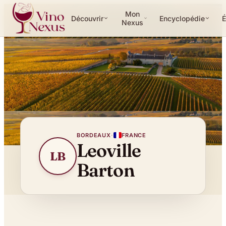
Mon
Découvrir
Encyclopédie
É
Nexus
BORDEAUX
·
FRANCE
Leoville
LB
Barton