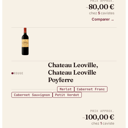
PRIX APPROX.
80,00 €
~
chez
5
caviste
s
Comparer →
Chateau Leoville,
Chateau Leoville
ROUGE
Poyferre
Merlot
Cabernet Franc
Cabernet Sauvignon
Petit Verdot
PRIX APPROX.
100,00 €
~
chez
1
caviste