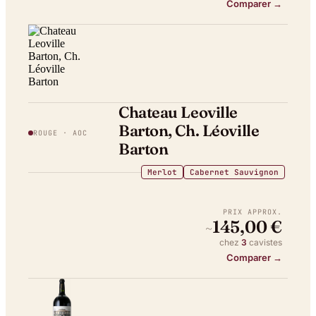
Comparer →
Chateau Leoville
Barton, Ch. Léoville
ROUGE
· AOC
Barton
Merlot
Cabernet Sauvignon
PRIX APPROX.
145,00 €
~
chez
3
caviste
s
Comparer →