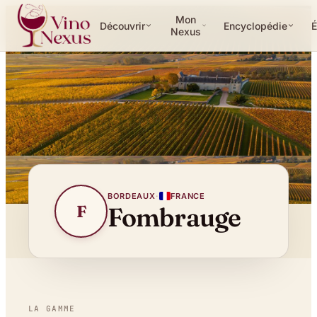
Mon
Découvrir
Encyclopédie
É
Nexus
BORDEAUX
·
FRANCE
F
Fombrauge
LA GAMME