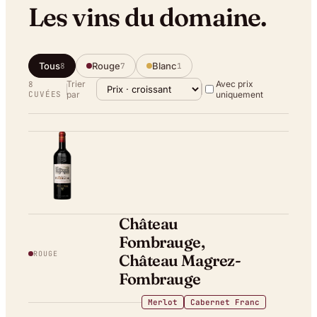
Les vins du domaine.
Tous
Rouge
Blanc
8
7
1
Trier
Avec prix
8
CUVÉE
S
par
uniquement
Château
Fombrauge,
ROUGE
Château Magrez-
Fombrauge
Merlot
Cabernet Franc