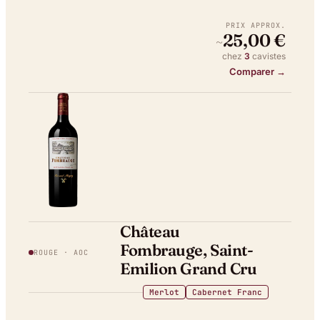
PRIX APPROX.
25,00 €
~
chez
3
caviste
s
Comparer →
Château
Fombrauge, Saint-
ROUGE
· AOC
Emilion Grand Cru
Merlot
Cabernet Franc