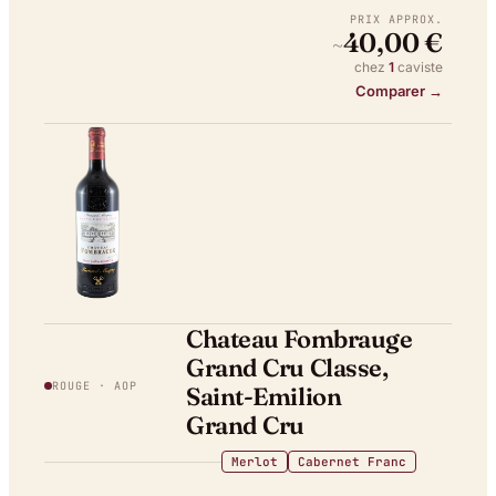
PRIX APPROX.
40,00 €
~
chez
1
caviste
Comparer →
Chateau Fombrauge
Grand Cru Classe,
ROUGE
· AOP
Saint-Emilion
Grand Cru
Merlot
Cabernet Franc