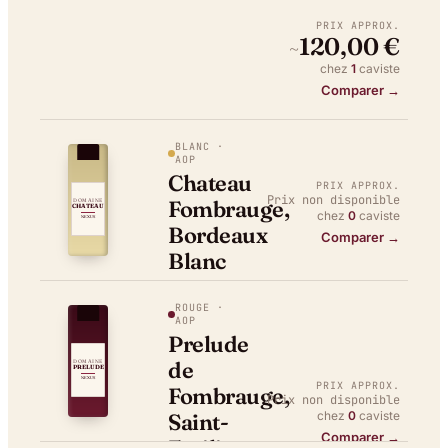
PRIX APPROX.
120,00 €
~
chez
1
caviste
Comparer →
BLANC
·
AOP
Chateau
PRIX APPROX.
Prix non disponible
Fombrauge,
DOMAINE
CHATEAU
chez
0
caviste
NEXUS
Bordeaux
Comparer →
Blanc
ROUGE
·
AOP
Prelude
de
DOMAINE
PRELUDE
NEXUS
PRIX APPROX.
Fombrauge,
Prix non disponible
chez
0
caviste
Saint-
Comparer →