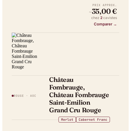
PRIX APPROX.
35,00 €
~
chez
2
caviste
s
Comparer →
Château
Fombrauge,
Château Fombrauge
ROUGE
· AOC
Saint-Emilion
Grand Cru Rouge
Merlot
Cabernet Franc