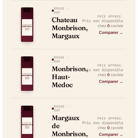
ROUGE
·
AOP
PRIX APPROX.
Chateau
Prix non disponible
chez
0
caviste
Monbrison,
DOMAINE
CHATEAU
NEXUS
Comparer →
Margaux
ROUGE
·
AOP
PRIX APPROX.
Monbrison,
Prix non disponible
chez
0
caviste
Haut-
DOMAINE
MONBRISO
NEXUS
Comparer →
Medoc
ROUGE
·
AOP
Margaux
PRIX APPROX.
Prix non disponible
de
DOMAINE
MARGAUX
chez
0
caviste
NEXUS
Monbrison,
Comparer →