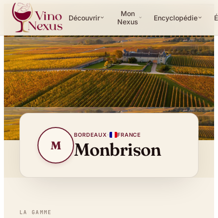
Mon
Découvrir
Encyclopédie
É
Nexus
BORDEAUX
·
FRANCE
M
Monbrison
LA GAMME