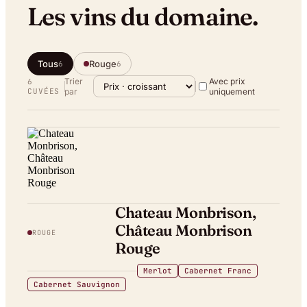
Les vins du domaine.
Tous
Rouge
6
6
Trier
Avec prix
6
CUVÉE
S
par
uniquement
Chateau Monbrison,
Château Monbrison
ROUGE
Rouge
Merlot
Cabernet Franc
Cabernet Sauvignon