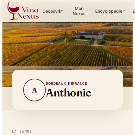
Mon
Découvrir
Encyclopédie
É
Nexus
BORDEAUX
·
FRANCE
A
Anthonic
LA GAMME