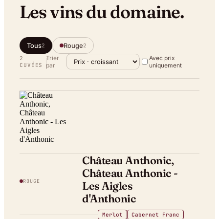
Les vins du domaine.
Tous
Rouge
2
2
Trier
Avec prix
2
CUVÉE
S
par
uniquement
Château Anthonic,
Château Anthonic -
ROUGE
Les Aigles
d'Anthonic
Merlot
Cabernet Franc