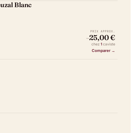
euzal Blanc
PRIX APPROX.
25,00 €
~
chez
1
caviste
Comparer →