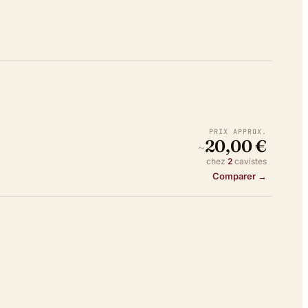
PRIX APPROX.
20,00 €
~
chez
2
caviste
s
Comparer →