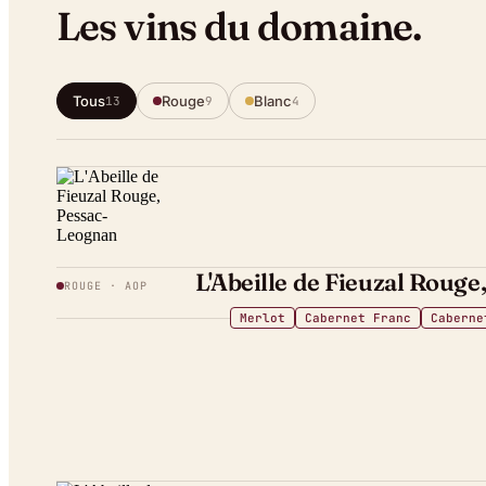
Les vins du domaine.
Tous
Rouge
Blanc
13
9
4
L'Abeille de Fieuzal Roug
ROUGE
· AOP
Merlot
Cabernet Franc
Caberne