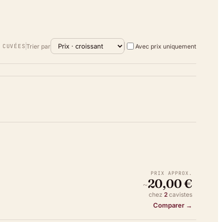
Trier par
Avec prix uniquement
CUVÉE
S
PRIX APPROX.
20,00 €
~
chez
2
caviste
s
Comparer →