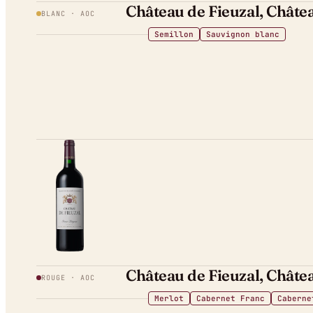
Château de Fieuzal, Châtea
BLANC
· AOC
Semillon
Sauvignon blanc
Château de Fieuzal, Châtea
ROUGE
· AOC
Merlot
Cabernet Franc
Caberne