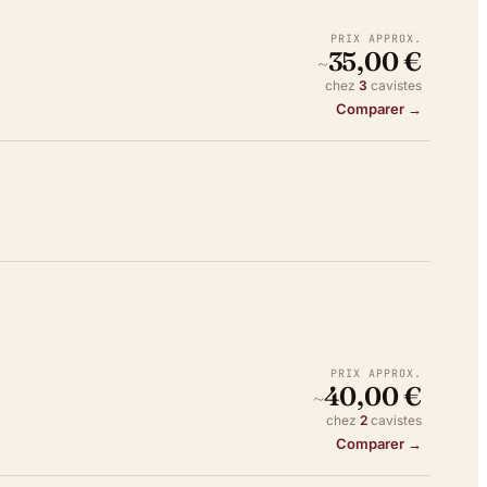
PRIX APPROX.
35,00 €
~
chez
3
caviste
s
Comparer →
PRIX APPROX.
40,00 €
~
chez
2
caviste
s
Comparer →