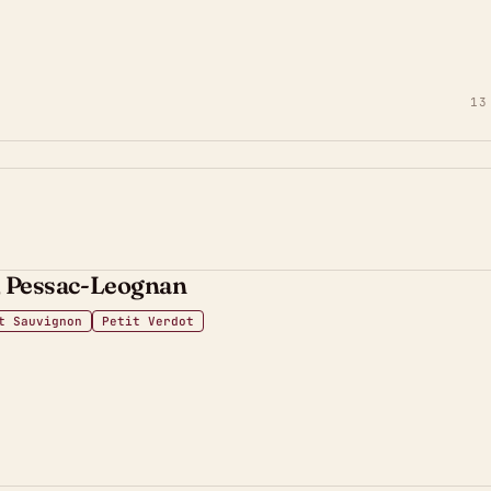
13
e, Pessac-Leognan
t Sauvignon
Petit Verdot