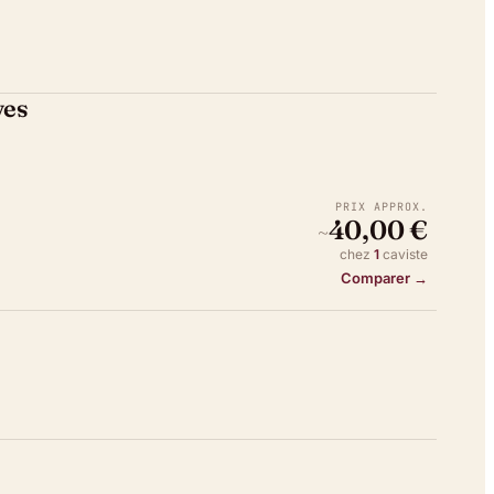
ves
PRIX APPROX.
40,00 €
~
chez
1
caviste
Comparer →